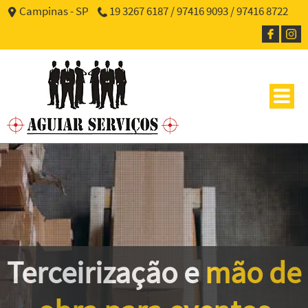
Campinas - SP
19 3267 6187 / 97416 9093 / 97416 8722
Terceirização e
mão de